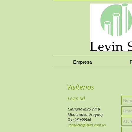
Empresa
P
Visítenos
Levin Srl
Cipriano Miró 2718
Montevideo-Uruguay
Tel : 25065546
contacto@levin.com.uy